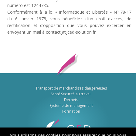
numéro est 1244785.
Conformément à la loi « Informatique et Libertés » Nº 78-17
du 6 Janvier 1978, vous bénéficiez d’un droit d’accès, de
rectification et d’opposition que vous pouvez excercer en
envoyant un mail à contact[at]ced-solution.fr
Transport de marchandises dangereuses
Santé Sécurité au travail
Déchets
Système de management
Formation
Nous utilisons des cookies pour nous assurer que nous vous