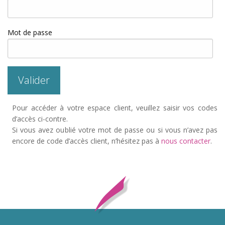
Machines À Sous Chinoises Gratuites 2026 Les Jeux
Asiatiques À Tester
Mot de passe
Il n'y a pas de liste de jeux accessibles dans la salle de jeux,
qui se trouve au degré superlatif.
Casino Payant 2026 Les Sites Qui Versent Réellement
Les Gains
Même sur Windows Linux et Mac OS.
La qualité des joueurs est proportionnelle au salaire des
Pour accéder à votre espace client, veuillez saisir vos codes
d’accès ci-contre.
employés.
Si vous avez oublié votre mot de passe ou si vous n’avez pas
encore de code d’accès client, n’hésitez pas à
nous contacter
.
Nouveaux jeux de machines à sous gratuites pour 2026
Coolzino Casino Bonus Sans Dépôt Gain En Cash 2026
Les plus grands fans de machines à sous sont surtout intéressés à
s'amuser lorsqu'ils se connectent pour du temps de jeu de qualité.
X7 Casino 50 Tours Gratuits Sans Wager Sans Dépôt
Choisissez la couleur de la table de blackjack, rouge, vert ou bleu.
Wallacebet Casino Vip Free Spins Sans Dépôt 2026 Fr